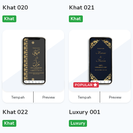
Khat 020
Khat 021
Khat
Khat
POPULAR
Tempah
Preview
Tempah
Preview
Khat 022
Luxury 001
Khat
Luxury