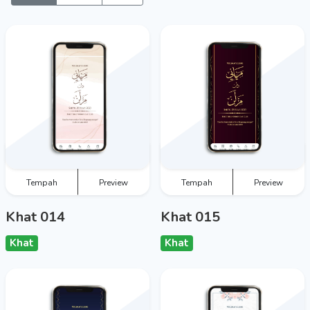
Tempah
Preview
Tempah
Preview
Khat 014
Khat 015
Khat
Khat