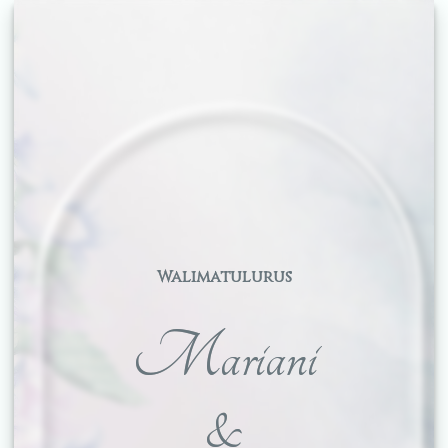
Walimatulurus
Mariani
&