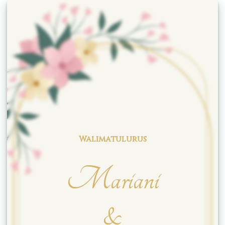
Walimatulurus
Mariani
&